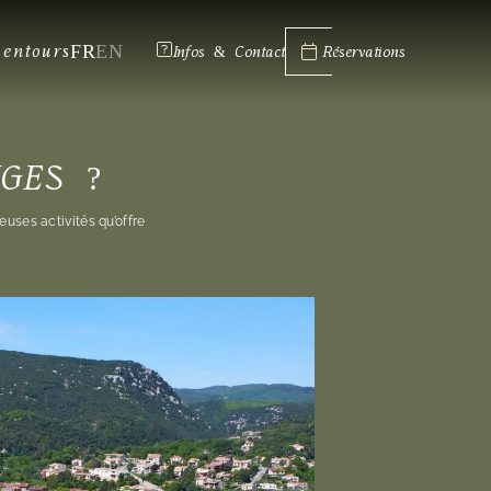
FR
EN
lentours
Infos & Contact
Réservations
GES ?
ses activités qu’offre