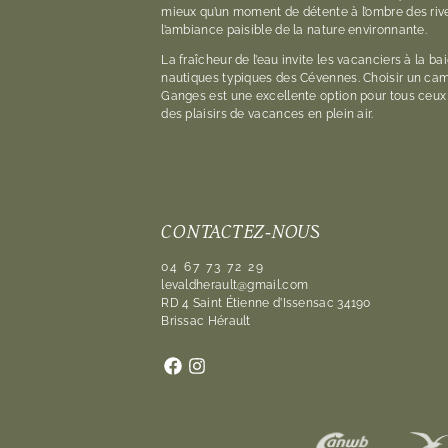
mieux qu’un moment de détente à l’ombre des rive
l’ambiance paisible de la nature environnante.
La fraîcheur de l’eau invite les vacanciers à la ba
nautiques typiques des Cévennes. Choisir un camp
Ganges est une excellente option pour tous ceux 
des plaisirs de vacances en plein air.
CONTACTEZ-NOUS
04 67 73 72 29
levaldherault@gmail.com
RD 4 Saint Étienne d’Issensac 34190
Brissac Hérault