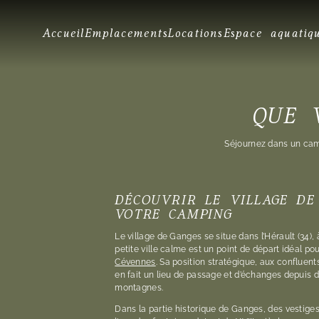
Accueil
Emplacements
Locations
Espace aquatiq
QUE 
Séjournez dans un cam
DÉCOUVRIR LE VILLAGE DE
VOTRE CAMPING
Le village de Ganges se situe dans l’Hérault (34),
petite ville calme est un point de départ idéal po
Cévennes
. Sa position stratégique, aux confluents
en fait un lieu de passage et d’échanges depuis d
montagnes.
Dans la partie historique de Ganges, des vesti