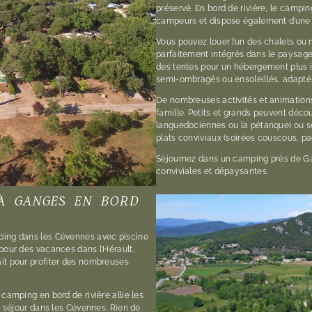
préservé. En bord de rivière, le campi
campeurs et dispose également d’une b
Vous pouvez louer l’un des chalets ou
parfaitement intégrés dans le paysag
des tentes pour un hébergement plus 
semi-ombragés ou ensoleillés, adapté
De nombreuses activités et animations 
famille. Petits et grands peuvent déco
languedociennes ou la pétanque) ou se
plats conviviaux (soirées couscous, paël
Séjournez dans un camping près de Ga
conviviales et dépaysantes.
À GANGES EN BORD
ping dans les Cévennes avec piscine
 pour des vacances dans l’Hérault,
it pour profiter des nombreuses
camping en bord de rivière allie les
un séjour dans les Cévennes. Rien de