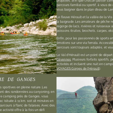
proposés, afin que chacun puisse s’amu
parcours familial ou sportif, à vous de
vous baigner dans le plan d’eau de La
Le fleuve Hérault et la vallée de la V
la baignade. Les amateurs de pêche n
regorge de lacs, rivières et ruisseaux 
poissons (truites, brochets, carpes, etc.
Enfin, pour les passionnés de sports e
émotions sur une via ferrata. Accessi
parcours sont toujours adaptés, et vo
Le Val d’Hérault est un point de départ
Cévennes
. Plusieurs forfaits sportifs,
activités et incluent une nuit en campi
VOYAGES Gorges de l’Hérault
).
HE DE GANGES
s sportives en pleine nature. Les
llant des randonnées au canyoning, en
otre camping près de Ganges, vous
c (située à 11 km, soit 18 minutes en
parcours à flanc de falaises. Avec des
e activité offre à la fois un défi