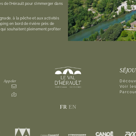
s de l’Hérault pour s’immerger dans
ignade, à la pêche et aux activités
ing en bord de rivière près de
qui souhaitent pleinement profiter
SÉJO
Appeler
Découvr
Voir l
Parcour
FR
EN