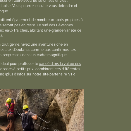
ser en toute sécurité selon ses envies :
 choisir. Vous pourrez ensuite vous détendre et
roque.
is offrent également de nombreux spots propices à
e seront pas en reste. Le sud des Cévennes
aux eaux fraîches, abritant une grande variété de
).
n tout genre, vivez une aventure riche en
bles aux débutants comme aux confirmés, les
us progressez dans un cadre magnifique.
 idéal pour pratiquer le
canoë dans la vallée des
 proposés à petits prix, combinent ces différentes
ng (plus d’infos sur notre site partenaire
VTR