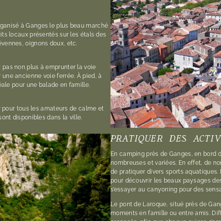
rganisé à Ganges le plus beau marché
its locaux présentés sur les étals des
évennes, oignons doux, etc.
 pas non plus à emprunter la voie
 une ancienne voie ferrée. À pied, à
déale pour une balade en famille.
er pour tous les amateurs de calme et
ont disponibles dans la ville.
PRATIQUER DES ACTI
En camping près de Ganges, en bord de 
nombreuses et variées. En effet, de no
de pratiquer divers sports aquatiques.
pour découvrir les beaux paysages de
s’essayer au canyoning pour des sensa
Le pont de Laroque, situé près de Gan
moments en famille ou entre amis. Di