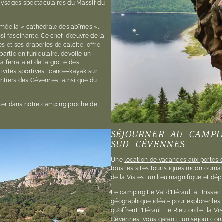
aysages spectaculaires du Massif du
mmée la « cathédrale des abîmes »,
ssi fascinante. Ce chef-d’œuvre de la
s et ses draperies de calcite, offre
partie en funiculaire, dévoile un
a ferrata et de la grotte des
vités sportives : canoë-kayak sur
ntiers des Cévennes, ainsi que du
oser dans notre camping proche de
SÉJOURNER AU CAMPI
SUD CÉVENNES
Une
location de vacances aux portes
tous les sites touristiques incontourna
de la Vis
est un lieu magnifique et dé
Le camping Le Val d’Hérault à Brissac 
géographique idéale pour explorer les 
qu’offrent l’Hérault, le Rieutord et la 
Cévennes, vous garantit un séjour con