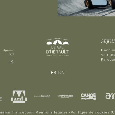
SÉJO
Appeler
Découvr
Voir l
Parcour
FR
EN
isation :
francecom
•
Mentions légales
•
Politique de cookies (U