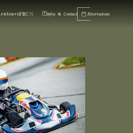
FR
EN
lentours
Infos & Contact
Réservations