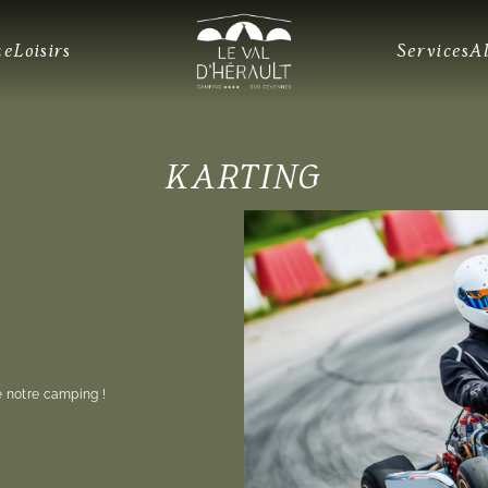
ue
Loisirs
Services
A
KARTING
de notre camping !